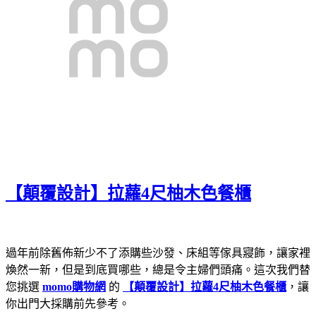
【顛覆設計】拉蘿4尺柚木色餐櫃
過年前除舊佈新少不了添購些沙發、床組等傢具寢飾，讓家裡
煥然一新，但是到底買哪些，總是令主婦們頭痛。這次我們替
您挑選
momo購物網
的
【顛覆設計】拉蘿4尺柚木色餐櫃
，讓
你出門大採購前先參考。